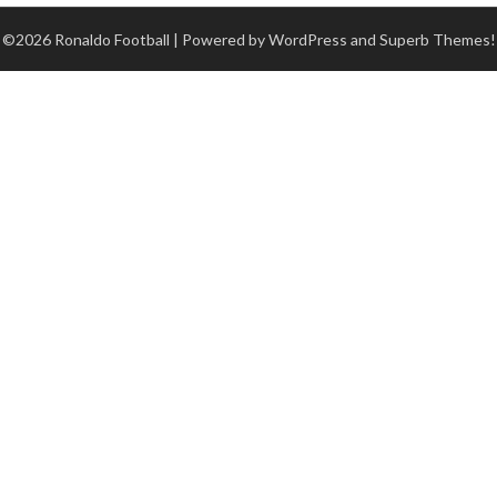
©2026 Ronaldo Football
| Powered by WordPress and
Superb Themes!