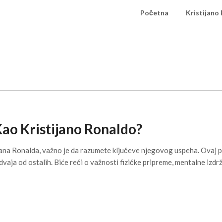
Početna
Kristijano
Kao Kristijano Ronaldo?
jana Ronalda, važno je da razumete ključeve njegovog uspeha. Ovaj po
zdvaja od ostalih. Biće reči o važnosti fizičke pripreme, mentalne izdr