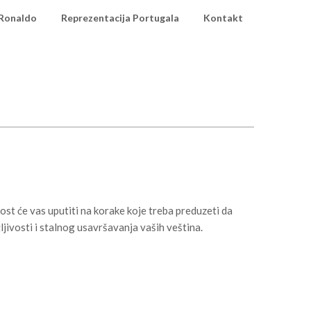
 Ronaldo
Reprezentacija Portugala
Kontakt
st će vas uputiti na korake koje treba preduzeti da
žljivosti i stalnog usavršavanja vaših veština.