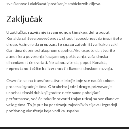
sve članove i olakšavati postizanje ambicioznih ciljeva.
Zaključak
U zaključku,
razvijanje izvanrednog timskog duha
poput
Ronalda zahteva posvećenost, strast i sposobnost da inspirišete
druge. Važno je da
prepoznate snagu zajedništva
i kako svaki
član tima doprinosi ukupnom uspehu. Ako uspete da stvorite
atmosferu poverenja i uzajamnog poštovanja, vaša timska
dinamičnost će cvetati. Ne zaboravite da, poput Ronalda,
neprestano težite ka izvrsnosti
i ličnom i timskom razvoju.
Osvrnite se na transformativne lekcije koje ste naučili tokom
procesa izgradnje tima.
Ohrabrite jedni druge
, priznavanje
uspeha i timski duh koji gradite neće samo poboljšati
performanse, već će takođe stvoriti trajan uticaj na sve članove
vašeg tima. To je put ka postizanju zajedničkih ciljeva i izgradnji
pozitivnog okruženja koje vodi ka uspehu.