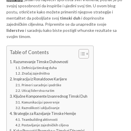
svojoj sposobnosti da inspiriše i ujedini svoj tim. U ovom blog
postu, otkrićete kako možete primeniti njegove strategije i
mentalitet da poboljšate svoj
timski duh
i doprinosite
zajedničkim ciljevima. Pripremite se da unapredite svoje
liderstvo
i saradnju kako biste postigli vrhunske rezultate sa
svojim timom.
Table of Contents
Razumevanje Timske Duhovnosti
Definicija timskog duha
Značaj zajedništva
Inspiracija iz Ronaldoove Karijere
Primeri saradnje i podrške
Uticaj liderstva na tim
Ključne Komponente Izvanrednog Timski Duh
Komunikacija i poverenje
Raznolikost i uključivanje
Strategije za Razvijanje Timske Hemije
Teambuilding aktivnosti
Postavljanje zajedničkih ciljeva
Kako Prevazići Prepreke u Timskoj Dinamici