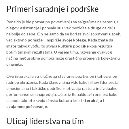
Primeri saradnje i podrške
Ronaldo je bio poznat po povezivanju sa saigračima na terenu, a
njegovi asistencije i pohvale su uvek motivisale druge da daju
najbolje od sebe. On ne samo da se bori za svoj sopstveni uspeh,
već aktivno
pomaže i inspiriše svoje kolege
. Kada znate da
imate takvog vođu, to stvara
kulturu podrške
koja rezultira
boljim timskim rezultatima. U vašem timu, razvijanje ovakvog
načina međusobne pomoći može drastično promeniti kolektivnu
dinamiku.
Ove interakcije su ključne za stvaranje pozitivnog i kohezivnog
radnog okruženja. Kada članovi tima vide kako njihov lider pruža
emocionalnu i taktičku podršku, motivacija raste, a individualne
performanse se unapređuju. Učite iz Ronaldoovih primera kako
da podstaknete svoju timsku kulturu kroz
interakciju i
uzajamno poštovanje
.
Uticaj liderstva na tim