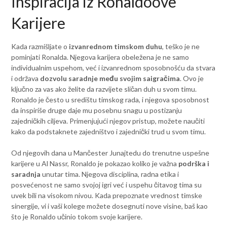
Inspiracija iz Ronaldoove
Karijere
Kada razmišljate o
izvanrednom timskom duhu
, teško je ne
pominjati Ronalda. Njegova karijera obeležena je ne samo
individualnim uspehom, već i izvanrednom sposobnošću da stvara
i održava
dozvolu saradnje među svojim saigračima
. Ovo je
ključno za vas ako želite da razvijete sličan duh u svom timu.
Ronaldo je često u središtu timskog rada, i njegova sposobnost
da inspiriše druge daje mu posebnu snagu u postizanju
zajedničkih ciljeva. Primenjujući njegov pristup, možete naučiti
kako da podstaknete zajedništvo i zajednički trud u svom timu.
Od njegovih dana u Mančester Junajtedu do trenutne uspešne
karijere u Al Nassr, Ronaldo je pokazao koliko je važna
podrška i
saradnja
unutar tima. Njegova disciplina, radna etika i
posvećenost ne samo svojoj igri već i uspehu čitavog tima su
uvek bili na visokom nivou. Kada prepoznate vrednost timske
sinergije, vi i vaši kolege možete dosegnuti nove visine, baš kao
što je Ronaldo učinio tokom svoje karijere.