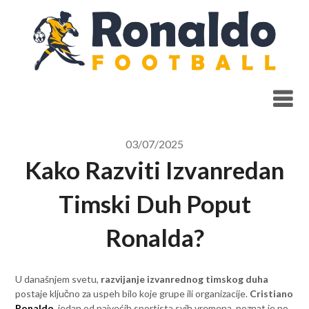
Skip
to
content
03/07/2025
Kako Razviti Izvanredan
Timski Duh Poput
Ronalda?
U današnjem svetu,
razvijanje izvanrednog timskog duha
postaje ključno za uspeh bilo koje grupe ili organizacije.
Cristiano
Ronaldo
, jedan od najvećih sportista svih vremena, poznat je po