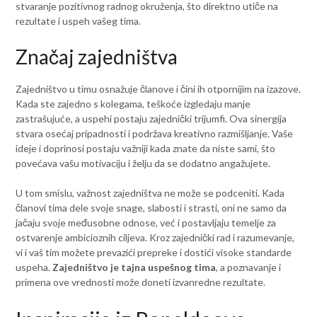
stvaranje pozitivnog radnog okruženja, što direktno utiče na
rezultate i uspeh vašeg tima.
Značaj zajedništva
Zajedništvo u timu osnažuje članove i čini ih otpornijim na izazove.
Kada ste zajedno s kolegama, teškoće izgledaju manje
zastrašujuće, a uspehi postaju zajednički trijumfi. Ova sinergija
stvara osećaj pripadnosti i podržava kreativno razmišljanje. Vaše
ideje i doprinosi postaju važniji kada znate da niste sami, što
povećava vašu motivaciju i želju da se dodatno angažujete.
U tom smislu, važnost zajedništva ne može se podceniti. Kada
članovi tima dele svoje snage, slabosti i strasti, oni ne samo da
jačaju svoje međusobne odnose, već i postavljaju temelje za
ostvarenje ambicioznih ciljeva. Kroz zajednički rad i razumevanje,
vi i vaš tim možete prevazići prepreke i dostići visoke standarde
uspeha.
Zajedništvo je tajna uspešnog tima
, a poznavanje i
primena ove vrednosti može doneti izvanredne rezultate.