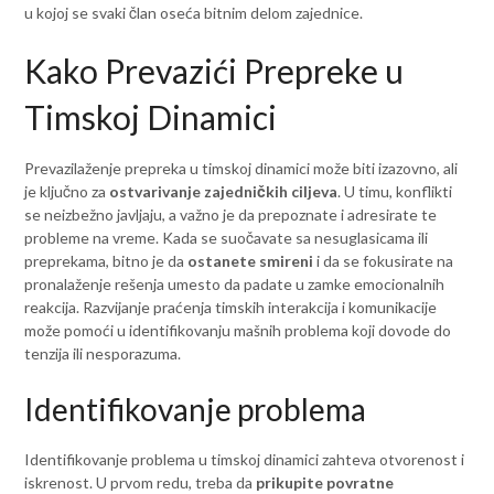
u kojoj se svaki član oseća bitnim delom zajednice.
Kako Prevazići Prepreke u
Timskoj Dinamici
Prevazilaženje prepreka u timskoj dinamici može biti izazovno, ali
je ključno za
ostvarivanje zajedničkih ciljeva
. U timu, konflikti
se neizbežno javljaju, a važno je da prepoznate i adresirate te
probleme na vreme. Kada se suočavate sa nesuglasicama ili
preprekama, bitno je da
ostanete smireni
i da se fokusirate na
pronalaženje rešenja umesto da padate u zamke emocionalnih
reakcija. Razvijanje praćenja timskih interakcija i komunikacije
može pomoći u identifikovanju mašnih problema koji dovode do
tenzija ili nesporazuma.
Identifikovanje problema
Identifikovanje problema u timskoj dinamici zahteva otvorenost i
iskrenost. U prvom redu, treba da
prikupite povratne