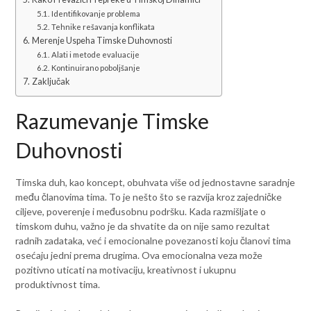
Identifikovanje problema
Tehnike rešavanja konflikata
Merenje Uspeha Timske Duhovnosti
Alati i metode evaluacije
Kontinuirano poboljšanje
Zaključak
Razumevanje Timske
Duhovnosti
Timska duh, kao koncept, obuhvata više od jednostavne saradnje
među članovima tima. To je nešto što se razvija kroz zajedničke
ciljeve, poverenje i međusobnu podršku. Kada razmišljate o
timskom duhu, važno je da shvatite da on nije samo rezultat
radnih zadataka, već i emocionalne povezanosti koju članovi tima
osećaju jedni prema drugima. Ova emocionalna veza može
pozitivno uticati na motivaciju, kreativnost i ukupnu
produktivnost tima.