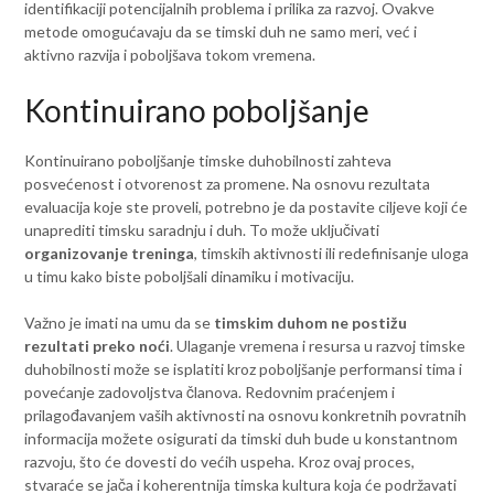
identifikaciji potencijalnih problema i prilika za razvoj. Ovakve
metode omogućavaju da se timski duh ne samo meri, već i
aktivno razvija i poboljšava tokom vremena.
Kontinuirano poboljšanje
Kontinuirano poboljšanje timske duhobilnosti zahteva
posvećenost i otvorenost za promene. Na osnovu rezultata
evaluacija koje ste proveli, potrebno je da postavite ciljeve koji će
unaprediti timsku saradnju i duh. To može uključivati
organizovanje treninga
, timskih aktivnosti ili redefinisanje uloga
u timu kako biste poboljšali dinamiku i motivaciju.
Važno je imati na umu da se
timskim duhom ne postižu
rezultati preko noći
. Ulaganje vremena i resursa u razvoj timske
duhobilnosti može se isplatiti kroz poboljšanje performansi tima i
povećanje zadovoljstva članova. Redovnim praćenjem i
prilagođavanjem vaših aktivnosti na osnovu konkretnih povratnih
informacija možete osigurati da timski duh bude u konstantnom
razvoju, što će dovesti do većih uspeha. Kroz ovaj proces,
stvaraće se jača i koherentnija timska kultura koja će podržavati