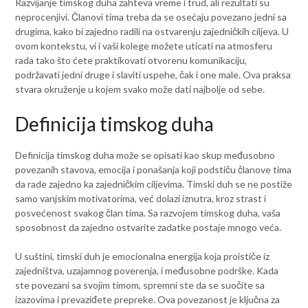
Razvijanje timskog duha zahteva vreme i trud, ali rezultati su
neprocenjivi. Članovi tima treba da se osećaju povezano jedni sa
drugima, kako bi zajedno radili na ostvarenju zajedničkih ciljeva. U
ovom kontekstu, vi i vaši kolege možete uticati na atmosferu
rada tako što ćete praktikovati otvorenu komunikaciju,
podržavati jedni druge i slaviti uspehe, čak i one male. Ova praksa
stvara okruženje u kojem svako može dati najbolje od sebe.
Definicija timskog duha
Definicija timskog duha može se opisati kao skup međusobno
povezanih stavova, emocija i ponašanja koji podstiču članove tima
da rade zajedno ka zajedničkim ciljevima. Timski duh se ne postiže
samo vanjskim motivatorima, već dolazi iznutra, kroz strast i
posvećenost svakog član tima. Sa razvojem timskog duha, vaša
sposobnost da zajedno ostvarite zadatke postaje mnogo veća.
U suštini, timski duh je emocionalna energija koja proističe iz
zajedništva, uzajamnog poverenja, i međusobne podrške. Kada
ste povezani sa svojim timom, spremni ste da se suočite sa
izazovima i prevaziđete prepreke. Ova povezanost je ključna za