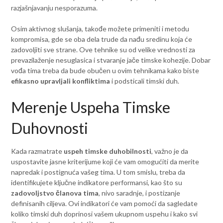
razjašnjavanju nesporazuma.
Osim aktivnog slušanja, takođe možete primeniti i metodu
kompromisa, gde se oba dela trude da nađu sredinu koja će
zadovoljiti sve strane. Ove tehnike su od velike vrednosti za
prevazilaženje nesuglasica i stvaranje jače timske kohezije. Dobar
vođa tima treba da bude obučen u ovim tehnikama kako biste
efikasno upravljali konfliktima
i podsticali timski duh.
Merenje Uspeha Timske
Duhovnosti
Kada razmatrate
uspeh timske duhobilnosti
, važno je da
uspostavite jasne kriterijume koji će vam omogućiti da merite
napredak i postignuća vašeg tima. U tom smislu, treba da
identifikujete ključne indikatore performansi, kao što su
zadovoljstvo članova tima
, nivo saradnje, i postizanje
definisanih ciljeva. Ovi indikatori će vam pomoći da sagledate
koliko timski duh doprinosi vašem ukupnom uspehu i kako svi