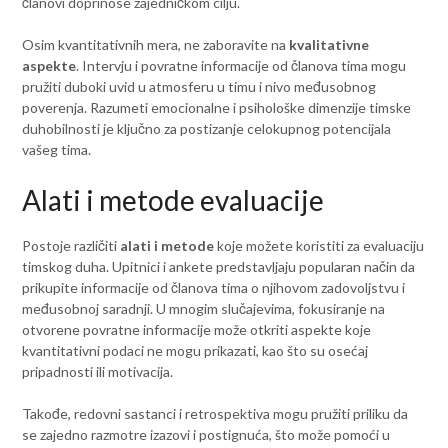
članovi doprinose zajedničkom cilju.
Osim kvantitativnih mera, ne zaboravite na
kvalitativne
aspekte
. Intervju i povratne informacije od članova tima mogu
pružiti duboki uvid u atmosferu u timu i nivo međusobnog
poverenja. Razumeti emocionalne i psihološke dimenzije timske
duhobilnosti je ključno za postizanje celokupnog potencijala
vašeg tima.
Alati i metode evaluacije
Postoje različiti
alati i metode
koje možete koristiti za evaluaciju
timskog duha. Upitnici i ankete predstavljaju popularan način da
prikupite informacije od članova tima o njihovom zadovoljstvu i
međusobnoj saradnji. U mnogim slučajevima, fokusiranje na
otvorene povratne informacije može otkriti aspekte koje
kvantitativni podaci ne mogu prikazati, kao što su osećaj
pripadnosti ili motivacija.
Takođe, redovni sastanci i retrospektiva mogu pružiti priliku da
se zajedno razmotre izazovi i postignuća, što može pomoći u