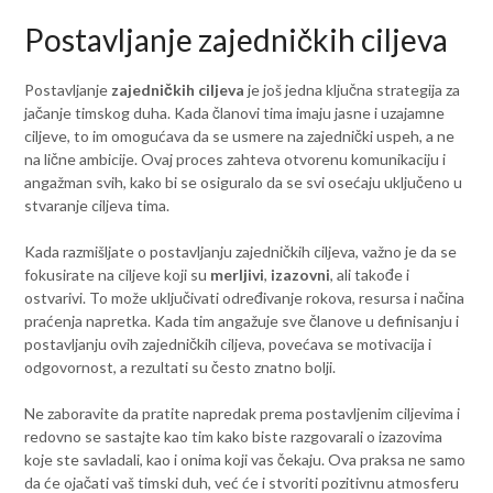
Postavljanje zajedničkih ciljeva
Postavljanje
zajedničkih ciljeva
je još jedna ključna strategija za
jačanje timskog duha. Kada članovi tima imaju jasne i uzajamne
ciljeve, to im omogućava da se usmere na zajednički uspeh, a ne
na lične ambicije. Ovaj proces zahteva otvorenu komunikaciju i
angažman svih, kako bi se osiguralo da se svi osećaju uključeno u
stvaranje ciljeva tima.
Kada razmišljate o postavljanju zajedničkih ciljeva, važno je da se
fokusirate na ciljeve koji su
merljivi
,
izazovni
, ali takođe i
ostvarivi. To može uključivati određivanje rokova, resursa i načina
praćenja napretka. Kada tim angažuje sve članove u definisanju i
postavljanju ovih zajedničkih ciljeva, povećava se motivacija i
odgovornost, a rezultati su često znatno bolji.
Ne zaboravite da pratite napredak prema postavljenim ciljevima i
redovno se sastajte kao tim kako biste razgovarali o izazovima
koje ste savladali, kao i onima koji vas čekaju. Ova praksa ne samo
da će ojačati vaš timski duh, već će i stvoriti pozitivnu atmosferu