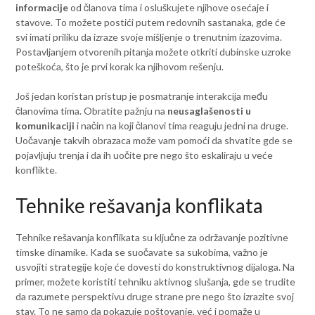
informacije
od članova tima i osluškujete njihove osećaje i
stavove. To možete postići putem redovnih sastanaka, gde će
svi imati priliku da izraze svoje mišljenje o trenutnim izazovima.
Postavljanjem otvorenih pitanja možete otkriti dubinske uzroke
poteškoća, što je prvi korak ka njihovom rešenju.
Još jedan koristan pristup je posmatranje interakcija među
članovima tima. Obratite pažnju na
neusaglašenosti u
komunikaciji
i način na koji članovi tima reaguju jedni na druge.
Uočavanje takvih obrazaca može vam pomoći da shvatite gde se
pojavljuju trenja i da ih uočite pre nego što eskaliraju u veće
konflikte.
Tehnike rešavanja konflikata
Tehnike rešavanja konflikata su ključne za održavanje pozitivne
timske dinamike. Kada se suočavate sa sukobima, važno je
usvojiti strategije koje će dovesti do konstruktivnog dijaloga. Na
primer, možete koristiti tehniku aktivnog slušanja, gde se trudite
da razumete perspektivu druge strane pre nego što izrazite svoj
stav. To ne samo da pokazuje poštovanje, već i pomaže u