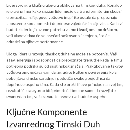
Liderstvo igra ključnu ulogu u oblikovanju timskog duha. Ronaldo
je pravi primer kako snažan lider može da transformiše tim skepsi
u entuzijazam. Njegovo vođstvo inspiriše ostale da prepoznaju
sopstvene sposobnosti i doprinese zajedničkim ciljevima. Kada vi
budete lider koji razume potrebu za
motivacijom i podrškom
,
vaši članovi tima će se osećati poštovano i cenjeno, što će
odraziti na njihove performanse.
Uloga lidera u razvoju timskog duha ne može se potceniti.
Vaš
stav
, energija i sposobnost da prepoznate trenutke kada je timu
potrebna podrška su od suštinskog značaja. Praktikovanje takvog
vođstva omogućava vam da izgradite
kulturu povjerenja
koja
poboljšava timsku saradnju i podstiče svakog pojedinca da
doprinese uspehu tima. Kada ste proširili ove principe na svoj tim,
rezultati će zasigurno biti primetni. Time ne samo da razvijate
izvanredan tim, već i stvarate osnovu za buduće uspehe.
Ključne Komponente
Izvanrednog Timski Duh