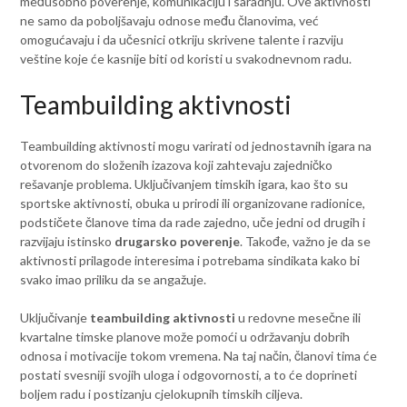
međusobno poverenje, komunikaciju i saradnju. Ove aktivnosti
ne samo da poboljšavaju odnose među članovima, već
omogućavaju i da učesnici otkriju skrivene talente i razviju
veštine koje će kasnije biti od koristi u svakodnevnom radu.
Teambuilding aktivnosti
Teambuilding aktivnosti mogu varirati od jednostavnih igara na
otvorenom do složenih izazova koji zahtevaju zajedničko
rešavanje problema. Uključivanjem timskih igara, kao što su
sportske aktivnosti, obuka u prirodi ili organizovane radionice,
podstičete članove tima da rade zajedno, uče jedni od drugih i
razvijaju istinsko
drugarsko poverenje
. Takođe, važno je da se
aktivnosti prilagode interesima i potrebama sindikata kako bi
svako imao priliku da se angažuje.
Uključivanje
teambuilding aktivnosti
u redovne mesečne ili
kvartalne timske planove može pomoći u održavanju dobrih
odnosa i motivacije tokom vremena. Na taj način, članovi tima će
postati svesniji svojih uloga i odgovornosti, a to će doprineti
boljem radu i postizanju cjelokupnih timskih ciljeva.