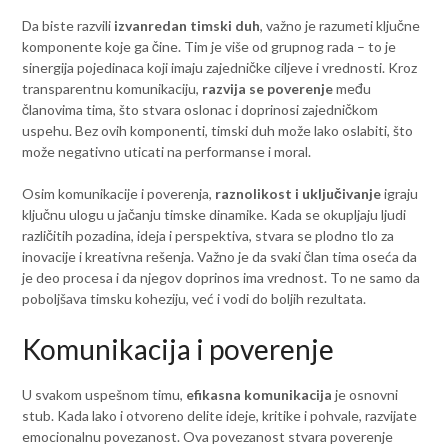
Da biste razvili
izvanredan timski duh
, važno je razumeti ključne
komponente koje ga čine. Tim je više od grupnog rada – to je
sinergija pojedinaca koji imaju zajedničke ciljeve i vrednosti. Kroz
transparentnu komunikaciju,
razvija se poverenje
među
članovima tima, što stvara oslonac i doprinosi zajedničkom
uspehu. Bez ovih komponenti, timski duh može lako oslabiti, što
može negativno uticati na performanse i moral.
Osim komunikacije i poverenja,
raznolikost i uključivanje
igraju
ključnu ulogu u jačanju timske dinamike. Kada se okupljaju ljudi
različitih pozadina, ideja i perspektiva, stvara se plodno tlo za
inovacije i kreativna rešenja. Važno je da svaki član tima oseća da
je deo procesa i da njegov doprinos ima vrednost. To ne samo da
poboljšava timsku koheziju, već i vodi do boljih rezultata.
Komunikacija i poverenje
U svakom uspešnom timu,
efikasna komunikacija
je osnovni
stub. Kada lako i otvoreno delite ideje, kritike i pohvale, razvijate
emocionalnu povezanost. Ova povezanost stvara poverenje