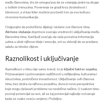
među članovima, što im omogućava da se oslanjaju jedni na druge
u teškim trenucima. Poverenje se gradi kroz doslednost i
iskrenost, a vi kao lider možete postaviti ton za ovu kulturu
otvorene komunikacije.
Osigurajte da podstičete dijalog i slušate sve članove tima.
Aktivno slušanje
doprinosi osećaju vrednosti i uključivanja među
članovima tima. Kad ljudi osećaju da vaša povratna informacija
uzima u obzir njihove ideje i emocije, oni su skloniji da se predano
zalažu za timske ciljeve.
Raznolikost i uključivanje
Raznolikost u timu nije samo trend; to je
ključni faktor uspeha
.
Priznavanjem i poštovanjem različitosti u mišljenjima, kulturama i
iskustvima, podstičete inovativnost. Uključivanje svih članova
tima, bez obzira na njihovu pozadinu, donosi nove perspektive
koje mogu rješavati probleme na neobične načine. U svakom timu
postoji potencijal za rast, ali se taj potencijal najbolje ostvaruje
kada se svako oseća cenjeno i Poželjno.