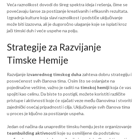
Veća raznolikost dovodi do šireg spektra ideja i rešenja, čime se
povećavaju šanse za postizanje kreativanih i efikasnih rezultata.
Izgradnja kulture koja slavi raznolikost i podstiče uključivanje
može biti izazovna, ali je dugoročno ulaganje koje se isplati kroz
jači timski duh i veće uspehe na polju.
Strategije za Razvijanje
Timske Hemije
Razvijanje
izvanrednog timskog duha
zahteva dobru strategiju i
posvećenost svih članova tima. Osim što se oslanjate na
pojedinačne veštine, važno je raditi na
timskoj hemiji
koja će vas
spojiti kao celinu. Da biste to postigli, možete koristiti različite
pristupe i aktivnosti koje će ojačati veze među članovima i stvoriti
zajednički osećaj pripadnosti i cilja. Uključivanje svih članova tima
u proces je ključno za postizanje uspeha.
Jedan od načina da unapredite timsku hemiju jeste organizovanje
teambuilding aktivnosti
koje su osmišljene da podstaknu