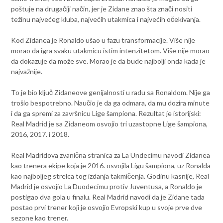
poštuje na drugačiji način, jer je Zidane znao šta znači nositi
težinu najvećeg kluba, najvećih utakmica i najvećih očekivanja.
Kod Zidanea je Ronaldo ušao u fazu transformacije. Više nije
morao da igra svaku utakmicu istim intenzitetom. Više nije morao
da dokazuje da može sve. Morao je da bude najbolji onda kada je
najvažnije.
To je bio ključ Zidaneove genijalnosti u radu sa Ronaldom. Nije ga
trošio bespotrebno. Naučio je da ga odmara, da mu dozira minute
i da ga spremi za završnicu Lige šampiona. Rezultat je istorijski:
Real Madrid je sa Zidaneom osvojio tri uzastopne Lige šampiona,
2016, 2017. i 2018.
Real Madridova zvanična stranica za La Undecimu navodi Zidanea
kao trenera ekipe koja je 2016. osvojila Ligu šampiona, uz Ronalda
kao najboljeg strelca tog izdanja takmičenja. Godinu kasnije, Real
Madrid je osvojio La Duodecimu protiv Juventusa, a Ronaldo je
postigao dva gola u finalu. Real Madrid navodi da je Zidane tada
postao prvi trener koji je osvojio Evropski kup u svoje prve dve
sezone kao trener.