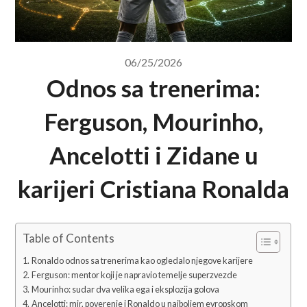
06/25/2026
Odnos sa trenerima:
Ferguson, Mourinho,
Ancelotti i Zidane u
karijeri Cristiana Ronalda
Table of Contents
Ronaldo odnos sa trenerima kao ogledalo njegove karijere
Ferguson: mentor koji je napravio temelje superzvezde
Mourinho: sudar dva velika ega i eksplozija golova
Ancelotti: mir, poverenje i Ronaldo u najboljem evropskom