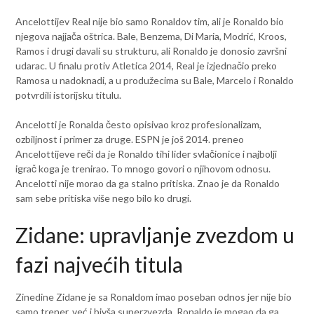
Ancelottijev Real nije bio samo Ronaldov tim, ali je Ronaldo bio
njegova najjača oštrica. Bale, Benzema, Di Maria, Modrić, Kroos,
Ramos i drugi davali su strukturu, ali Ronaldo je donosio završni
udarac. U finalu protiv Atletica 2014, Real je izjednačio preko
Ramosa u nadoknadi, a u produžecima su Bale, Marcelo i Ronaldo
potvrdili istorijsku titulu.
Ancelotti je Ronalda često opisivao kroz profesionalizam,
ozbiljnost i primer za druge. ESPN je još 2014. preneo
Ancelottijeve reči da je Ronaldo tihi lider svlačionice i najbolji
igrač koga je trenirao. To mnogo govori o njihovom odnosu.
Ancelotti nije morao da ga stalno pritiska. Znao je da Ronaldo
sam sebe pritiska više nego bilo ko drugi.
Zidane: upravljanje zvezdom u
fazi najvećih titula
Zinedine Zidane je sa Ronaldom imao poseban odnos jer nije bio
samo trener, već i bivša superzvezda. Ronaldo je mogao da ga