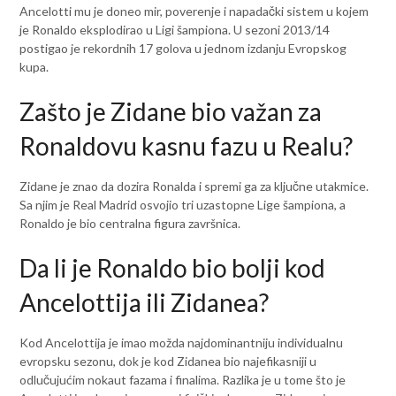
Ancelotti mu je doneo mir, poverenje i napadački sistem u kojem
je Ronaldo eksplodirao u Ligi šampiona. U sezoni 2013/14
postigao je rekordnih 17 golova u jednom izdanju Evropskog
kupa.
Zašto je Zidane bio važan za
Ronaldovu kasnu fazu u Realu?
Zidane je znao da dozira Ronalda i spremi ga za ključne utakmice.
Sa njim je Real Madrid osvojio tri uzastopne Lige šampiona, a
Ronaldo je bio centralna figura završnica.
Da li je Ronaldo bio bolji kod
Ancelottija ili Zidanea?
Kod Ancelottija je imao možda najdominantniju individualnu
evropsku sezonu, dok je kod Zidanea bio najefikasniji u
odlučujućim nokaut fazama i finalima. Razlika je u tome što je