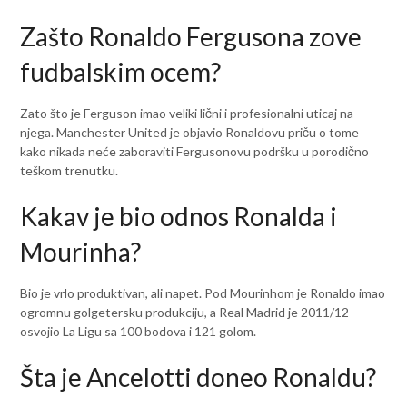
Zašto Ronaldo Fergusona zove
fudbalskim ocem?
Zato što je Ferguson imao veliki lični i profesionalni uticaj na
njega. Manchester United je objavio Ronaldovu priču o tome
kako nikada neće zaboraviti Fergusonovu podršku u porodično
teškom trenutku.
Kakav je bio odnos Ronalda i
Mourinha?
Bio je vrlo produktivan, ali napet. Pod Mourinhom je Ronaldo imao
ogromnu golgetersku produkciju, a Real Madrid je 2011/12
osvojio La Ligu sa 100 bodova i 121 golom.
Šta je Ancelotti doneo Ronaldu?