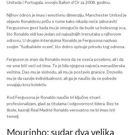
Uniteda i Portugala, osvojio Ballon d’Or za 2008. godinu.
Njihov odnos je imao i emotivnu dimenziju. Manchester United je
objavio Ronaldovu priču o tome kako nikada neće zaboraviti
Fergusonov gest kada mu je omogućio da bude uz bolesnog oca,
što Ronaldo vidi kao jedan od najvažnijih trenutaka u njihovom
odnosu. U drugim intervjuima Ronaldo je Fergusona nazivao
svojim “fudbalskim ocem”, što dobro opisuje prirodu tog odnosa.
Ferguson je znao da Ronaldo mora da se oseća posebno, ali i da
ne sme biti veći od tima. To je bila njegova najveća menadžerska
veština. Dao mu je slobodu, ali mu je postavio granice. Dozvolio
mu je da razvije individualnost, ali ga je naučio da se pobede
osvajaju kroz kolektiv.
Kod Fergusona je Ronaldo naučio tri ključne stvari:
profesionalizam, glad za titulama i odgovornost lidera. Bez te
škole, kasniji Real Madrid Ronaldo verovatno ne bi imao isti
temelj.
Mourinho: sudar dva velika