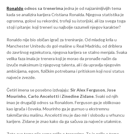
Ronaldo
odnos sa trenerima
jedna je od najzanimljivijih tema
kada se analizira karijera Cristiana Ronalda. Njegova statistika je
ogromna, golovi su rekordni, trofeji su istorijski, ali iza svega toga
stoji i pitanje: koji treneri su najbolje razumeli njegov karakter?
Ronaldo nije bio običan igrač za treniranje. Od mladog krila u
Manchester Unitedu do gol-mašine u Real Madridu, od driblera
do završnog egzekutora, njegova karijera se stalno menjala. Svaka
velika faza imala je trenera koji je morao da pronađe način da
izvuče maksimum iz njegovog talenta, ali i da upravlja njegovim
ambicijama, egom, fizičkim potrebama i pritiskom koji nosi status
najveće zvezde.
Četiri imena se posebno izdvajaju:
Sir Alex Ferguson
,
Jose
Mourinho
,
Carlo Ancelotti
i
Zinedine Zidane
. Svaki od njih
imao je drugačiji odnos sa Ronaldom. Ferguson ga je oblikovao
kao igrača i čoveka. Mourinho ga je gurnuo u ekstremnu
takmičarsku mašinu. Ancelotti mu je dao mir i slobodu u vrhuncu
karijere. Zidane je znao kako da ga sačuva za najveće utakmice.
Zato ova tema nije samo priča o trenerima. To je priča o tome