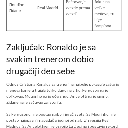
Poštovanje
fokus na
Zinedine
Real Madrid
zvezde prema
velike
Zidane
zvezdi
mečeve, tri
Lige
šampiona
Zaključak: Ronaldo je sa
svakim trenerom dobio
drugačiji deo sebe
Odnos Cristiana Ronalda sa trenerima najbolje pokazuje zašto je
njegova karijera trajala toliko dugo na vrhu. Ferguson ga je
oblikovao. Mourinho ga je očvrsnuo. Ancelotti ga je smirio.
Zidane ga je sačuvao za istoriju.
Sa Fergusonom je postao najbolji igrač sveta. Sa Mourinhom je
postao najopasniji napadač u jednoj od najbržih verzija Real
Madrida. Sa Ancelottijem je osvojio La Decimu i postavio rekord