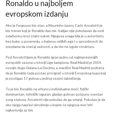
Ronaldo u najboljem
evropskom izdanju
Ako je Ferguson bio otac, a Mourinho izazov, Carlo Ancelotti je
bio trener koji je Ronaldu dao mir. Italijan nije pokušavao da vodi
svlačionicu kroz stalni sukob. Njegova snaga bila je u autoritetu
bez buke, u poverenju, u balansu velikih ega i u sposobnosti da
zvezdama da osećaj važnosti, a da tim ne izgubi strukturu.
Pod Ancelottijem je Ronaldo igrao jednu od najimpresivnijih
evropskih sezona u istoriji Lige šampiona. Real Madrid je 2014.
osvojio dugo čekanu La Decimu, a zvanični Real Madrid podseća
da je Ronaldo tada postao prvi igrač u istoriji Evropskog kupa koji
je postigao 17 golova u jednoj sezoni takmičenja.
To je bio Ronaldo na vrhuncu individualne moći: fizički
dominantan, tehnički siguran, gladan golova i potpuno svestan
svog statusa. Ancelotti nije pokušao da ga smanji. Pokušao je da
oko njega napravi okruženje u kojem će njegova moć biti
najkorisnija za tim.