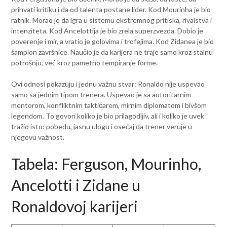
prihvati kritiku i da od talenta postane lider. Kod Mourinha je bio
ratnik. Morao je da igra u sistemu ekstremnog pritiska, rivalstva i
intenziteta. Kod Ancelottija je bio zrela superzvezda. Dobio je
poverenje i mir, a vratio je golovima i trofejima. Kod Zidanea je bio
šampion završnice. Naučio je da karijera ne traje samo kroz stalnu
potrošnju, već kroz pametno tempiranje forme.
Ovi odnosi pokazuju i jednu važnu stvar: Ronaldo nije uspevao
samo sa jednim tipom trenera. Uspevao je sa autoritarnim
mentorom, konfliktnim taktičarem, mirnim diplomatom i bivšom
legendom. To govori koliko je bio prilagodljiv, ali i koliko je uvek
tražio isto: pobedu, jasnu ulogu i osećaj da trener veruje u
njegovu važnost.
Tabela: Ferguson, Mourinho,
Ancelotti i Zidane u
Ronaldovoj karijeri