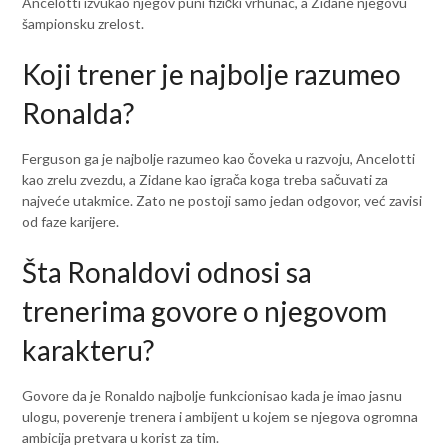
Ancelotti izvukao njegov puni fizički vrhunac, a Zidane njegovu
šampionsku zrelost.
Koji trener je najbolje razumeo
Ronalda?
Ferguson ga je najbolje razumeo kao čoveka u razvoju, Ancelotti
kao zrelu zvezdu, a Zidane kao igrača koga treba sačuvati za
najveće utakmice. Zato ne postoji samo jedan odgovor, već zavisi
od faze karijere.
Šta Ronaldovi odnosi sa
trenerima govore o njegovom
karakteru?
Govore da je Ronaldo najbolje funkcionisao kada je imao jasnu
ulogu, poverenje trenera i ambijent u kojem se njegova ogromna
ambicija pretvara u korist za tim.