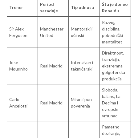
Period
Šta je doneo
Trener
Tip odnosa
saradnje
Ronaldu
Razvoj,
Sir Alex
Manchester
Mentorski i
disciplina,
Ferguson
United
očinski
pobednički
mentalitet
Direktnost,
tranzicija,
Jose
Intenzivan i
Real Madrid
ekstremna
Mourinho
takmičarski
golgeterska
produkcija
Sloboda,
balans, La
Carlo
Miran i pun
Real Madrid
Decima i
Ancelotti
poverenja
evropski
vrhunac
Pametno
doziranje,