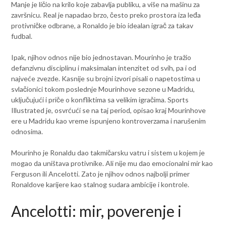
Manje je ličio na krilo koje zabavlja publiku, a više na mašinu za
završnicu. Real je napadao brzo, često preko prostora iza leđa
protivničke odbrane, a Ronaldo je bio idealan igrač za takav
fudbal.
Ipak, njihov odnos nije bio jednostavan. Mourinho je tražio
defanzivnu disciplinu i maksimalan intenzitet od svih, pa i od
najveće zvezde. Kasnije su brojni izvori pisali o napetostima u
svlačionici tokom poslednje Mourinhove sezone u Madridu,
uključujući i priče o konfliktima sa velikim igračima. Sports
Illustrated je, osvrćući se na taj period, opisao kraj Mourinhove
ere u Madridu kao vreme ispunjeno kontroverzama i narušenim
odnosima.
Mourinho je Ronaldu dao takmičarsku vatru i sistem u kojem je
mogao da uništava protivnike. Ali nije mu dao emocionalni mir kao
Ferguson ili Ancelotti. Zato je njihov odnos najbolji primer
Ronaldove karijere kao stalnog sudara ambicije i kontrole.
Ancelotti: mir, poverenje i