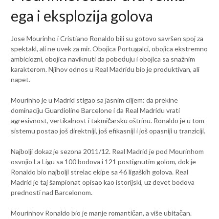
ega i eksplozija golova
Jose Mourinho i Cristiano Ronaldo bili su gotovo savršen spoj za
spektakl, ali ne uvek za mir. Obojica Portugalci, obojica ekstremno
ambiciozni, obojica naviknuti da pobeđuju i obojica sa snažnim
karakterom. Njihov odnos u Real Madridu bio je produktivan, ali
napet.
Mourinho je u Madrid stigao sa jasnim ciljem: da prekine
dominaciju Guardioline Barcelone i da Real Madridu vrati
agresivnost, vertikalnost i takmičarsku oštrinu. Ronaldo je u tom
sistemu postao još direktniji, još efikasniji i još opasniji u tranziciji.
Najbolji dokaz je sezona 2011/12. Real Madrid je pod Mourinhom
osvojio La Ligu sa 100 bodova i 121 postignutim golom, dok je
Ronaldo bio najbolji strelac ekipe sa 46 ligaških golova. Real
Madrid je taj šampionat opisao kao istorijski, uz devet bodova
prednosti nad Barcelonom.
Mourinhov Ronaldo bio je manje romantičan, a više ubitačan.