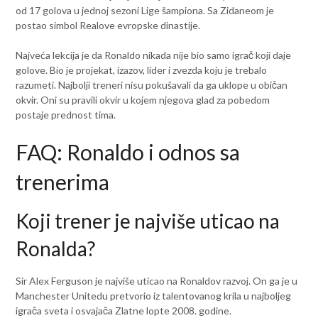
od 17 golova u jednoj sezoni Lige šampiona. Sa Zidaneom je
postao simbol Realove evropske dinastije.
Najveća lekcija je da Ronaldo nikada nije bio samo igrač koji daje
golove. Bio je projekat, izazov, lider i zvezda koju je trebalo
razumeti. Najbolji treneri nisu pokušavali da ga uklope u običan
okvir. Oni su pravili okvir u kojem njegova glad za pobedom
postaje prednost tima.
FAQ: Ronaldo i odnos sa
trenerima
Koji trener je najviše uticao na
Ronalda?
Sir Alex Ferguson je najviše uticao na Ronaldov razvoj. On ga je u
Manchester Unitedu pretvorio iz talentovanog krila u najboljeg
igrača sveta i osvajača Zlatne lopte 2008. godine.