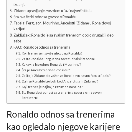
izdanju
Zidane: upravljanje zvezdom u fazi najvećih titula
Šta ova četiri odnosa govore o Ronaldu
Tabela: Ferguson, Mourinho, Ancelotti i Zidane u Ronaldovoj
karijeri
Zaključak: Ronaldo je sa svakim trenerom dobio drugačiji deo
sebe
FAQ: Ronaldo i odnos sa trenerima
Koji trener je najviše uticao na Ronalda?
Zašto Ronaldo Fergusona zove fudbalskim ocem?
Kakav je bio odnos Ronalda i Mourinha?
Šta je Ancelotti doneo Ronaldu?
Zašto je Zidane bio važan za Ronaldovu kasnu fazu u Realu?
Da li je Ronaldo bio bolji kod Ancelottija ili Zidanea?
Koji trener je najbolje razumeo Ronalda?
Šta Ronaldovi odnosi sa trenerima govore o njegovom
karakteru?
Ronaldo odnos sa trenerima
kao ogledalo njegove karijere