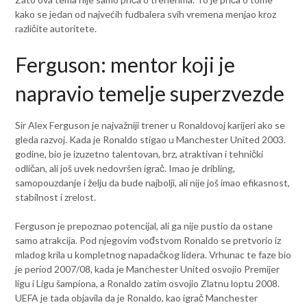
kako se jedan od najvećih fudbalera svih vremena menjao kroz
različite autoritete.
Ferguson: mentor koji je
napravio temelje superzvezde
Sir Alex Ferguson je najvažniji trener u Ronaldovoj karijeri ako se
gleda razvoj. Kada je Ronaldo stigao u Manchester United 2003.
godine, bio je izuzetno talentovan, brz, atraktivan i tehnički
odličan, ali još uvek nedovršen igrač. Imao je dribling,
samopouzdanje i želju da bude najbolji, ali nije još imao efikasnost,
stabilnost i zrelost.
Ferguson je prepoznao potencijal, ali ga nije pustio da ostane
samo atrakcija. Pod njegovim vođstvom Ronaldo se pretvorio iz
mladog krila u kompletnog napadačkog lidera. Vrhunac te faze bio
je period 2007/08, kada je Manchester United osvojio Premijer
ligu i Ligu šampiona, a Ronaldo zatim osvojio Zlatnu loptu 2008.
UEFA je tada objavila da je Ronaldo, kao igrač Manchester