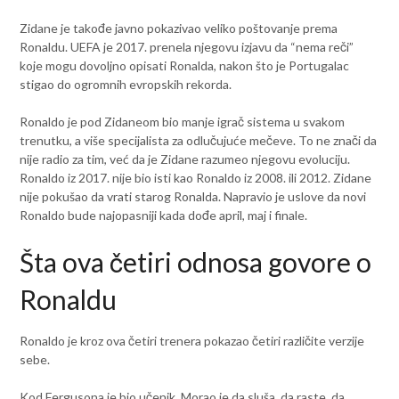
Zidane je takođe javno pokazivao veliko poštovanje prema
Ronaldu. UEFA je 2017. prenela njegovu izjavu da “nema reči”
koje mogu dovoljno opisati Ronalda, nakon što je Portugalac
stigao do ogromnih evropskih rekorda.
Ronaldo je pod Zidaneom bio manje igrač sistema u svakom
trenutku, a više specijalista za odlučujuće mečeve. To ne znači da
nije radio za tim, već da je Zidane razumeo njegovu evoluciju.
Ronaldo iz 2017. nije bio isti kao Ronaldo iz 2008. ili 2012. Zidane
nije pokušao da vrati starog Ronalda. Napravio je uslove da novi
Ronaldo bude najopasniji kada dođe april, maj i finale.
Šta ova četiri odnosa govore o
Ronaldu
Ronaldo je kroz ova četiri trenera pokazao četiri različite verzije
sebe.
Kod Fergusona je bio učenik. Morao je da sluša, da raste, da