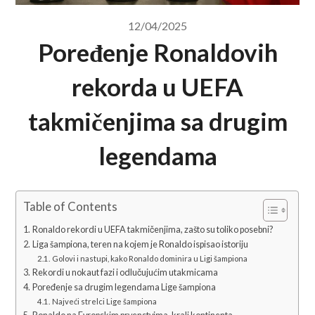
12/04/2025
Poređenje Ronaldovih
rekorda u UEFA
takmičenjima sa drugim
legendama
Table of Contents
Ronaldo rekordi u UEFA takmičenjima, zašto su toliko posebni?
Liga šampiona, teren na kojem je Ronaldo ispisao istoriju
Golovi i nastupi, kako Ronaldo dominira u Ligi šampiona
Rekordi u nokaut fazi i odlučujućim utakmicama
Poređenje sa drugim legendama Lige šampiona
Najveći strelci Lige šampiona