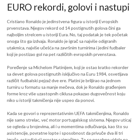
EURO rekordi, golovi i nastupi
Cristiano Ronaldo je jedinstvena figura u istoriji Evropskih
prvenstava. Njegov rekord od 14 postignutih golova čini ga
najboljim strelcem u istoriji Eura. No, taj podatak je tek početak
onoga što ga izdvaja. Ronaldo je igrač sa najviše odigranih
utakmica, najviše učešća na završnim turnirima i jedini fudbaler
koji je postizao gol na pet različitih evropskih prvenstava.
Poređenje sa Michelom Platinijem, koji je ostao kratko rekorder
sa devet golova postignutih isključivo na Euru 1984, osvetljava
različit fudbalski pejzaž dve ere. Platini je briljirao na jednom
turniru u formatu sa manje mečeva, dok je Ronaldo građenjem
forme kroz više uzastopnih ciklusa pokazao dugovečnost koju
niko u istoriji takmičenja nije uspeo da ponovi.
Kada se govori o reprezentativnim UEFA takmičenjima, Ronaldo
nije samo strelac, već motor portugalskog sistema. Njegov uticaj
se ogleda u brojevima, ali i u momentima odlučivanja, kao što su
asistencije, povratne lopte i sposobnost da privuče dva ili tri
igrača, ostavljajući prostor saigračima. To se posebno videlo na