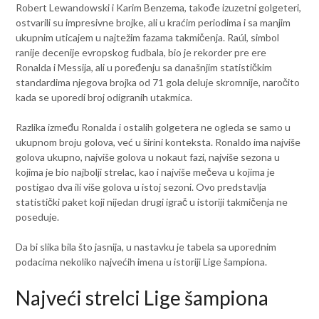
Robert Lewandowski i Karim Benzema, takođe izuzetni golgeteri,
ostvarili su impresivne brojke, ali u kraćim periodima i sa manjim
ukupnim uticajem u najtežim fazama takmičenja. Raúl, simbol
ranije decenije evropskog fudbala, bio je rekorder pre ere
Ronalda i Messija, ali u poređenju sa današnjim statističkim
standardima njegova brojka od 71 gola deluje skromnije, naročito
kada se uporedi broj odigranih utakmica.
Razlika između Ronalda i ostalih golgetera ne ogleda se samo u
ukupnom broju golova, već u širini konteksta. Ronaldo ima najviše
golova ukupno, najviše golova u nokaut fazi, najviše sezona u
kojima je bio najbolji strelac, kao i najviše mečeva u kojima je
postigao dva ili više golova u istoj sezoni. Ovo predstavlja
statistički paket koji nijedan drugi igrač u istoriji takmičenja ne
poseduje.
Da bi slika bila što jasnija, u nastavku je tabela sa uporednim
podacima nekoliko najvećih imena u istoriji Lige šampiona.
Najveći strelci Lige šampiona