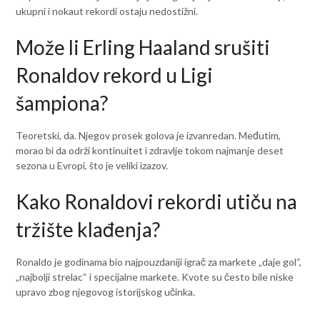
ukupni i nokaut rekordi ostaju nedostižni.
Može li Erling Haaland srušiti
Ronaldov rekord u Ligi
šampiona?
Teoretski, da. Njegov prosek golova je izvanredan. Međutim,
morao bi da održi kontinuitet i zdravlje tokom najmanje deset
sezona u Evropi, što je veliki izazov.
Kako Ronaldovi rekordi utiču na
tržište klađenja?
Ronaldo je godinama bio najpouzdaniji igrač za markete „daje gol“,
„najbolji strelac“ i specijalne markete. Kvote su često bile niske
upravo zbog njegovog istorijskog učinka.