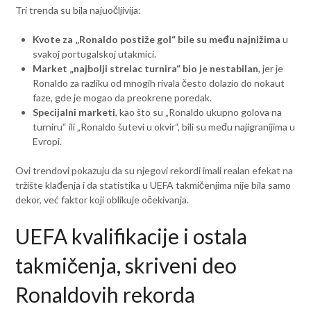
Tri trenda su bila najuočljivija:
Kvote za „Ronaldo postiže gol“ bile su među najnižima
u
svakoj portugalskoj utakmici.
Market „najbolji strelac turnira“ bio je nestabilan
, jer je
Ronaldo za razliku od mnogih rivala često dolazio do nokaut
faze, gde je mogao da preokrene poredak.
Specijalni marketi
, kao što su „Ronaldo ukupno golova na
turniru“ ili „Ronaldo šutevi u okvir“, bili su među najigranijima u
Evropi.
Ovi trendovi pokazuju da su njegovi rekordi imali realan efekat na
tržište klađenja i da statistika u UEFA takmičenjima nije bila samo
dekor, već faktor koji oblikuje očekivanja.
UEFA kvalifikacije i ostala
takmičenja, skriveni deo
Ronaldovih rekorda