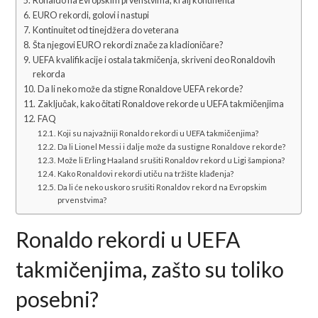
Ronaldo na Evropskim prvenstvima, kralj kontinenta
EURO rekordi, golovi i nastupi
Kontinuitet od tinejdžera do veterana
Šta njegovi EURO rekordi znače za kladioničare?
UEFA kvalifikacije i ostala takmičenja, skriveni deo Ronaldovih
rekorda
Da li neko može da stigne Ronaldove UEFA rekorde?
Zaključak, kako čitati Ronaldove rekorde u UEFA takmičenjima
FAQ
Koji su najvažniji Ronaldo rekordi u UEFA takmičenjima?
Da li Lionel Messi i dalje može da sustigne Ronaldove rekorde?
Može li Erling Haaland srušiti Ronaldov rekord u Ligi šampiona?
Kako Ronaldovi rekordi utiču na tržište klađenja?
Da li će neko uskoro srušiti Ronaldov rekord na Evropskim
prvenstvima?
Ronaldo rekordi u UEFA
takmičenjima, zašto su toliko
posebni?