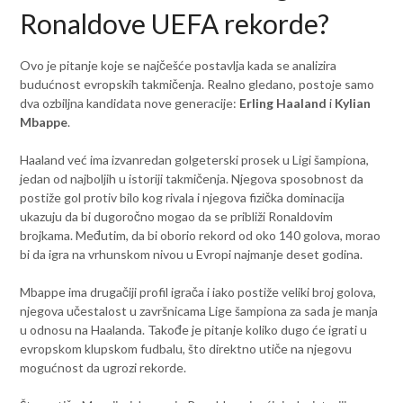
Ronaldove UEFA rekorde?
Ovo je pitanje koje se najčešće postavlja kada se analizira
budućnost evropskih takmičenja. Realno gledano, postoje samo
dva ozbiljna kandidata nove generacije:
Erling Haaland
i
Kylian
Mbappe
.
Haaland već ima izvanredan golgeterski prosek u Ligi šampiona,
jedan od najboljih u istoriji takmičenja. Njegova sposobnost da
postiže gol protiv bilo kog rivala i njegova fizička dominacija
ukazuju da bi dugoročno mogao da se približi Ronaldovim
brojkama. Međutim, da bi oborio rekord od oko 140 golova, morao
bi da igra na vrhunskom nivou u Evropi najmanje deset godina.
Mbappe ima drugačiji profil igrača i iako postiže veliki broj golova,
njegova učestalost u završnicama Lige šampiona za sada je manja
u odnosu na Haalanda. Takođe je pitanje koliko dugo će igrati u
evropskom klupskom fudbalu, što direktno utiče na njegovu
mogućnost da ugrozi rekorde.