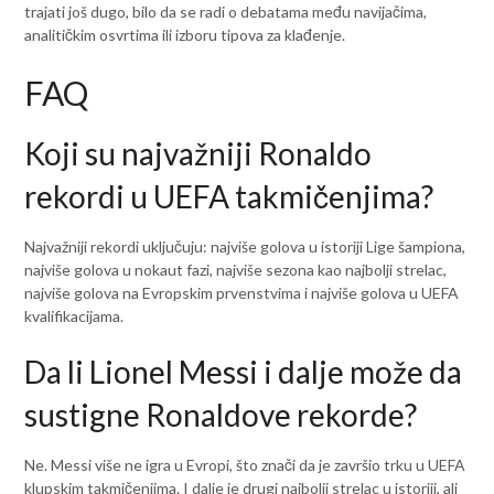
trajati još dugo, bilo da se radi o debatama među navijačima,
analitičkim osvrtima ili izboru tipova za klađenje.
FAQ
Koji su najvažniji Ronaldo
rekordi u UEFA takmičenjima?
Najvažniji rekordi uključuju: najviše golova u istoriji Lige šampiona,
najviše golova u nokaut fazi, najviše sezona kao najbolji strelac,
najviše golova na Evropskim prvenstvima i najviše golova u UEFA
kvalifikacijama.
Da li Lionel Messi i dalje može da
sustigne Ronaldove rekorde?
Ne. Messi više ne igra u Evropi, što znači da je završio trku u UEFA
klupskim takmičenjima. I dalje je drugi najbolji strelac u istoriji, ali