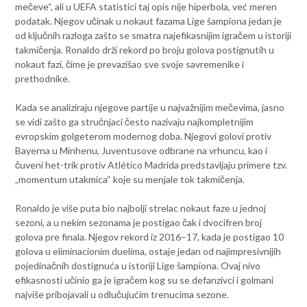
mečeve“, ali u UEFA statistici taj opis nije hiperbola, već meren
podatak. Njegov učinak u nokaut fazama Lige šampiona jedan je
od ključnih razloga zašto se smatra najefikasnijim igračem u istoriji
takmičenja. Ronaldo drži rekord po broju golova postignutih u
nokaut fazi, čime je prevazišao sve svoje savremenike i
prethodnike.
Kada se analiziraju njegove partije u najvažnijim mečevima, jasno
se vidi zašto ga stručnjaci često nazivaju najkompletnijim
evropskim golgeterom modernog doba. Njegovi golovi protiv
Bayerna u Minhenu, Juventusove odbrane na vrhuncu, kao i
čuveni het-trik protiv Atlético Madrida predstavljaju primere tzv.
„momentum utakmica“ koje su menjale tok takmičenja.
Ronaldo je više puta bio najbolji strelac nokaut faze u jednoj
sezoni, a u nekim sezonama je postigao čak i dvocifren broj
golova pre finala. Njegov rekord iz 2016–17, kada je postigao 10
golova u eliminacionim duelima, ostaje jedan od najimpresivnijih
pojedinačnih dostignuća u istoriji Lige šampiona. Ovaj nivo
efikasnosti učinio ga je igračem kog su se defanzivci i golmani
najviše pribojavali u odlučujućim trenucima sezone.