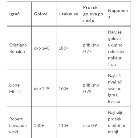
Prosek
Napomen
Igrač
Golovi
Utakmice
golova po
a
meču
Najviše
golova
Cristiano
približno
ukupno,
oko 140
180+
Ronaldo
0.77
rekorder
nokaut
faza
Najbliži
rival, ali
Lionel
približno
oko 129
160+
više ne
Messi
0.79
igra u
Evropi
Najbolji
Robert
prosek
Lewando
100+
110+
oko 0.9
međutim
wski
manji