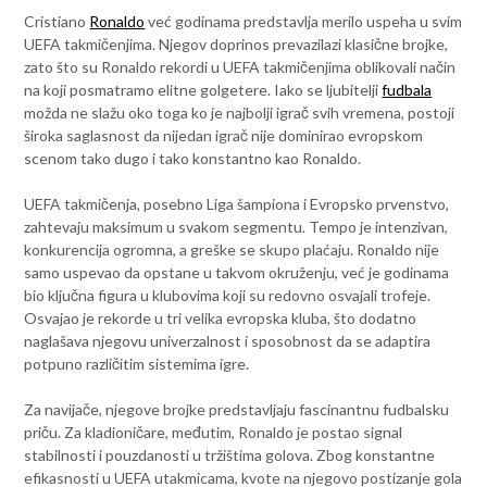
Cristiano
Ronaldo
već godinama predstavlja merilo uspeha u svim
UEFA takmičenjima. Njegov doprinos prevazilazi klasične brojke,
zato što su Ronaldo rekordi u UEFA takmičenjima oblikovali način
na koji posmatramo elitne golgetere. Iako se ljubitelji
fudbala
možda ne slažu oko toga ko je najbolji igrač svih vremena, postoji
široka saglasnost da nijedan igrač nije dominirao evropskom
scenom tako dugo i tako konstantno kao Ronaldo.
UEFA takmičenja, posebno Liga šampiona i Evropsko prvenstvo,
zahtevaju maksimum u svakom segmentu. Tempo je intenzivan,
konkurencija ogromna, a greške se skupo plaćaju. Ronaldo nije
samo uspevao da opstane u takvom okruženju, već je godinama
bio ključna figura u klubovima koji su redovno osvajali trofeje.
Osvajao je rekorde u tri velika evropska kluba, što dodatno
naglašava njegovu univerzalnost i sposobnost da se adaptira
potpuno različitim sistemima igre.
Za navijače, njegove brojke predstavljaju fascinantnu fudbalsku
priču. Za kladioničare, međutim, Ronaldo je postao signal
stabilnosti i pouzdanosti u tržištima golova. Zbog konstantne
efikasnosti u UEFA utakmicama, kvote na njegovo postizanje gola