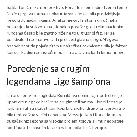
Sa kladioničarske perspektive, Ronaldo je bio jedinstven u tome
što je njegova forma u nokaut fazama često bila predvidljivija
nego u domaćim ligama. Analiza njegovih istorijskih učinaka
pokazuje da su kvote na „Ronaldo postiže gol“ u eliminacionim
rundama često bile znatno niže nego u grupnoj fazi, jer se
očekivalo da će upravo tada preuzeti glavnu ulogu. Njegova
sposobnost da pojača ritam u najtežim utakmicama bila je faktor
koji su i kladionice i igrači morali da uvažavaju kada biraju tipove.
Poređenje sa drugim
legendama Lige šampiona
Da bi se pravilno sagledala Ronaldova dominacija, potrebno je
uporediti njegove brojke sa drugim velikanima. Lionel Messi je
najbliži rival, sa statistikom koja bi u svakoj drugoj eri verovatno
bila nedostižna većini napadača. Messi je, kao i Ronaldo, imao
dugačak niz sezona sa visokim brojem golova, ali mu nedostaje
kontinuitet u kasnim fazama nakon odlaska iz Evrope.