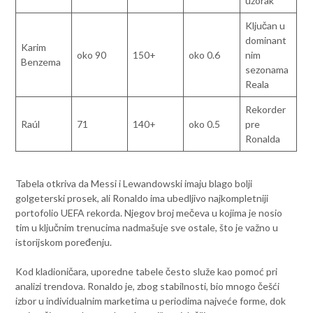
uzorak
Ključan u
dominant
Karim
oko 90
150+
oko 0.6
nim
Benzema
sezonama
Reala
Rekorder
Raúl
71
140+
oko 0.5
pre
Ronalda
Tabela otkriva da Messi i Lewandowski imaju blago bolji
golgeterski prosek, ali Ronaldo ima ubedljivo najkompletniji
portofolio UEFA rekorda. Njegov broj mečeva u kojima je nosio
tim u ključnim trenucima nadmašuje sve ostale, što je važno u
istorijskom poređenju.
Kod kladioničara, uporedne tabele često služe kao pomoć pri
analizi trendova. Ronaldo je, zbog stabilnosti, bio mnogo češći
izbor u individualnim marketima u periodima najveće forme, dok