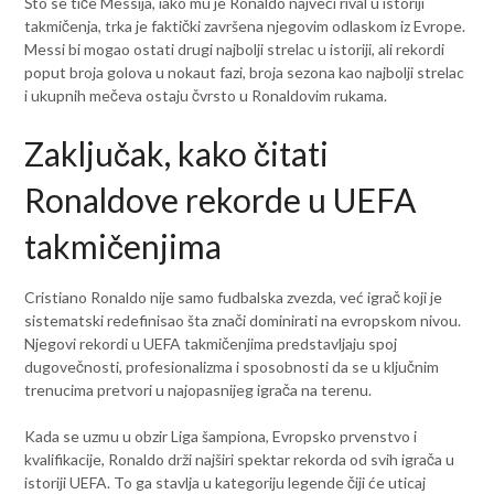
Što se tiče Messija, iako mu je Ronaldo najveći rival u istoriji
takmičenja, trka je faktički završena njegovim odlaskom iz Evrope.
Messi bi mogao ostati drugi najbolji strelac u istoriji, ali rekordi
poput broja golova u nokaut fazi, broja sezona kao najbolji strelac
i ukupnih mečeva ostaju čvrsto u Ronaldovim rukama.
Zaključak, kako čitati
Ronaldove rekorde u UEFA
takmičenjima
Cristiano Ronaldo nije samo fudbalska zvezda, već igrač koji je
sistematski redefinisao šta znači dominirati na evropskom nivou.
Njegovi rekordi u UEFA takmičenjima predstavljaju spoj
dugovečnosti, profesionalizma i sposobnosti da se u ključnim
trenucima pretvori u najopasnijeg igrača na terenu.
Kada se uzmu u obzir Liga šampiona, Evropsko prvenstvo i
kvalifikacije, Ronaldo drži najširi spektar rekorda od svih igrača u
istoriji UEFA. To ga stavlja u kategoriju legende čiji će uticaj