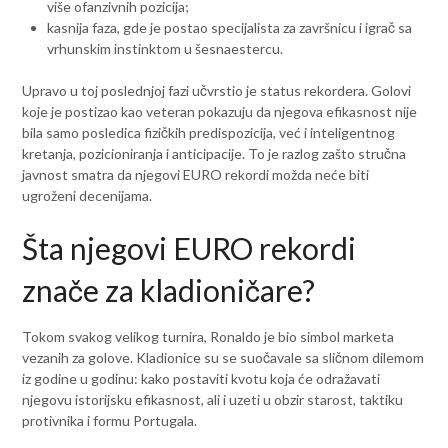
više ofanzivnih pozicija;
kasnija faza, gde je postao specijalista za završnicu i igrač sa
vrhunskim instinktom u šesnaestercu.
Upravo u toj poslednjoj fazi učvrstio je status rekordera. Golovi
koje je postizao kao veteran pokazuju da njegova efikasnost nije
bila samo posledica fizičkih predispozicija, već i inteligentnog
kretanja, pozicioniranja i anticipacije. To je razlog zašto stručna
javnost smatra da njegovi EURO rekordi možda neće biti
ugroženi decenijama.
Šta njegovi EURO rekordi
znače za kladioničare?
Tokom svakog velikog turnira, Ronaldo je bio simbol marketa
vezanih za golove. Kladionice su se suočavale sa sličnom dilemom
iz godine u godinu: kako postaviti kvotu koja će odražavati
njegovu istorijsku efikasnost, ali i uzeti u obzir starost, taktiku
protivnika i formu Portugala.