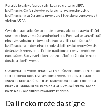
Ronaldo je daleko ispred svih i kada su u pitanju UEFA
kvalifikacije. On je rekorder po broju golova postignutih u
kvalifikacijama za Evropsko prvenstvo i Svetsko prvenstvo pod
okriljem UEFA.
Ovaj deo statistike često ostaje u senci, iako predstavlja ključni
segment njegove međunarodne karijere. Portugal se zahvaljujući
njegovim golovima redovno plasirao na velika takmičenja. U
kvalifikacijama je dominirao i protiv slabijih rivala i protiv čvrstih,
defanzivnih reprezentacija koje tradicionalno prave probleme
napadačima, što govori o konstantnosti koju teško da će neko
dostići u skorije vreme.
U Superkupu Evrope i drugim UEFA mečevima, Ronaldo nije imao
toliko rekorda kao u Ligi šampiona i reprezentaciji, ali ostao je
figura od uticaja. Učešće u tim utakmicama dodatno doprinosi
njegovoj ukupnoj brojci nastupa u UEFA takmičenjima, gde se
nalazi među apsolutnim rekordnim imenima.
Da li neko može da stigne