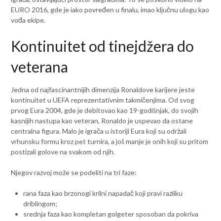
EURO 2016, gde je iako povređen u finalu, imao ključnu ulogu kao
vođa ekipe.
Kontinuitet od tinejdžera do
veterana
Jedna od najfascinantnijih dimenzija Ronaldove karijere jeste
kontinuitet u UEFA reprezentativnim takmičenjima. Od svog
prvog Eura 2004, gde je debitovao kao 19-godišnjak, do svojih
kasnijih nastupa kao veteran, Ronaldo je uspevao da ostane
centralna figura. Malo je igrača u istoriji Eura koji su održali
vrhunsku formu kroz pet turnira, a još manje je onih koji su pritom
postizali golove na svakom od njih.
Njegov razvoj može se podeliti na tri faze:
rana faza kao brzonogi krilni napadač koji pravi razliku
driblingom;
srednja faza kao kompletan golgeter sposoban da pokriva