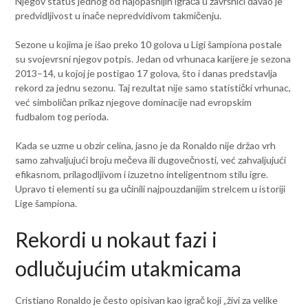
Njegov status jednog od najopasnijih igrača u završnici davao je
predvidljivost u inače nepredvidivom takmičenju.
Sezone u kojima je išao preko 10 golova u Ligi šampiona postale
su svojevrsni njegov potpis. Jedan od vrhunaca karijere je sezona
2013–14, u kojoj je postigao 17 golova, što i danas predstavlja
rekord za jednu sezonu. Taj rezultat nije samo statistički vrhunac,
već simboličan prikaz njegove dominacije nad evropskim
fudbalom tog perioda.
Kada se uzme u obzir celina, jasno je da Ronaldo nije držao vrh
samo zahvaljujući broju mečeva ili dugovečnosti, već zahvaljujući
efikasnom, prilagodljivom i izuzetno inteligentnom stilu igre.
Upravo ti elementi su ga učinili najpouzdanijim strelcem u istoriji
Lige šampiona.
Rekordi u nokaut fazi i
odlučujućim utakmicama
Cristiano Ronaldo je često opisivan kao igrač koji „živi za velike