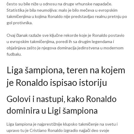
često su bile niže u odnosu na druge vrhunske napadače.
Statistika je bila neumoljiva: malo je bilo mečeva u evropskim
takmičenjima u kojima Ronaldo nije predstavljao realnu pretnju po
gol protivnika.
Ovaj članak razlaže sve ključne rekorde koje je Ronaldo postavio
u evropskim takmičenjima, poredi ih sa drugim legendama i
objašnjava zašto je njegova dominacija jedinstvena u modernom
fudbalu.
Liga šampiona, teren na kojem
je Ronaldo ispisao istoriju
Golovi i nastupi, kako Ronaldo
dominira u Ligi šampiona
Liga šampiona je najprestižnije klupsko takmičenje na svetu i
upravo tu je Cristiano Ronaldo izgradio najjači deo svoje