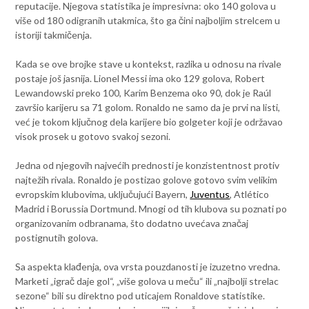
reputacije. Njegova statistika je impresivna: oko 140 golova u
više od 180 odigranih utakmica, što ga čini najboljim strelcem u
istoriji takmičenja.
Kada se ove brojke stave u kontekst, razlika u odnosu na rivale
postaje još jasnija. Lionel Messi ima oko 129 golova, Robert
Lewandowski preko 100, Karim Benzema oko 90, dok je Raúl
završio karijeru sa 71 golom. Ronaldo ne samo da je prvi na listi,
već je tokom ključnog dela karijere bio golgeter koji je održavao
visok prosek u gotovo svakoj sezoni.
Jedna od njegovih najvećih prednosti je konzistentnost protiv
najtežih rivala. Ronaldo je postizao golove gotovo svim velikim
evropskim klubovima, uključujući Bayern,
Juventus
, Atlético
Madrid i Borussia Dortmund. Mnogi od tih klubova su poznati po
organizovanim odbranama, što dodatno uvećava značaj
postignutih golova.
Sa aspekta klađenja, ova vrsta pouzdanosti je izuzetno vredna.
Marketi „igrač daje gol“, „više golova u meču“ ili „najbolji strelac
sezone“ bili su direktno pod uticajem Ronaldove statistike.