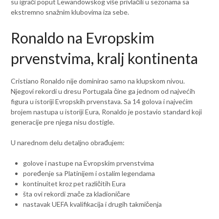
su igrači poput Lewandowskog više privlačili u sezonama sa
ekstremno snažnim klubovima iza sebe.
Ronaldo na Evropskim
prvenstvima, kralj kontinenta
Cristiano Ronaldo nije dominirao samo na klupskom nivou.
Njegovi rekordi u dresu Portugala čine ga jednom od najvećih
figura u istoriji Evropskih prvenstava. Sa 14 golova i najvećim
brojem nastupa u istoriji Eura, Ronaldo je postavio standard koji
generacije pre njega nisu dostigle.
U narednom delu detaljno obrađujem:
golove i nastupe na Evropskim prvenstvima
poređenje sa Platinijem i ostalim legendama
kontinuitet kroz pet različitih Eura
šta ovi rekordi znače za kladioničare
nastavak UEFA kvalifikacija i drugih takmičenja