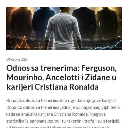
06/25/2026
Odnos sa trenerima: Ferguson,
Mourinho, Ancelotti i Zidane u
karijeri Cristiana Ronalda
Ronaldo odnos sa trenerima kao ogledalo njegove karijere
Ronaldo odnos sa trenerima jedna je od najzanimljivijih tema
kada se analizira karijera Cristiana Ronalda. Njegova
statistika je ogromna, golovi su rekordni, trofeji su istorijski,
ali iza svega toga stoji i pitanje: koji treneri su najbolje