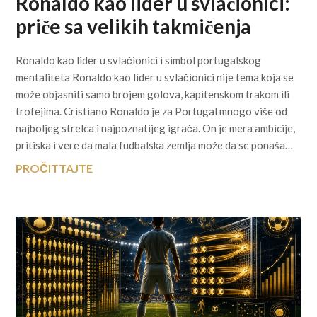
Ronaldo kao lider u svlačionici:
priče sa velikih takmičenja
Ronaldo kao lider u svlačionici i simbol portugalskog
mentaliteta Ronaldo kao lider u svlačionici nije tema koja se
može objasniti samo brojem golova, kapitenskom trakom ili
trofejima. Cristiano Ronaldo je za Portugal mnogo više od
najboljeg strelca i najpoznatijeg igrača. On je mera ambicije,
pritiska i vere da mala fudbalska zemlja može da se ponaša…
PROČITTAJTE