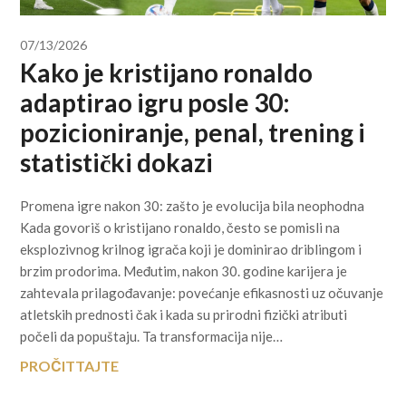
07/13/2026
Kako je kristijano ronaldo
adaptirao igru posle 30:
pozicioniranje, penal, trening i
statistički dokazi
Promena igre nakon 30: zašto je evolucija bila neophodna
Kada govoriš o kristijano ronaldo, često se pomisli na
eksplozivnog krilnog igrača koji je dominirao driblingom i
brzim prodorima. Međutim, nakon 30. godine karijera je
zahtevala prilagođavanje: povećanje efikasnosti uz očuvanje
atletskih prednosti čak i kada su prirodni fizički atributi
počeli da popuštaju. Ta transformacija nije…
PROČITTAJTE