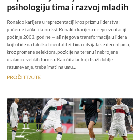
psihologiju tima i razvoj mladih
Ronaldo karijera u reprezentaciji kroz prizmu liderstva:
početne tačke i kontekst Ronaldo karijera u reprezentaciji
počinje 2003. godine — ali njegova transformacija u lidera
koji utiče na taktiku i mentalitet tima odvijala se decenijama,
kroz promene selektora, pozicije na terenu i nebrojene
utakmice velikih turnira. Kao čitalac koji traži dublje
razumevanje, treba imati na umu…
PROČITTAJTE