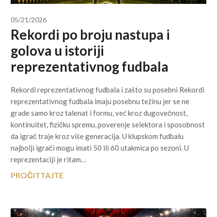
05/21/2026
Rekordi po broju nastupa i
golova u istoriji
reprezentativnog fudbala
Rekordi reprezentativnog fudbala i zašto su posebni Rekordi
reprezentativnog fudbala imaju posebnu težinu jer se ne
grade samo kroz talenat i formu, već kroz dugovečnost,
kontinuitet, fizičku spremu, poverenje selektora i sposobnost
da igrač traje kroz više generacija. U klupskom fudbalu
najbolji igrači mogu imati 50 ili 60 utakmica po sezoni. U
reprezentaciji je ritam…
PROČITTAJTE