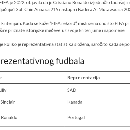
 FIFA je 2022. objavila da je Cristiano Ronaldo izjednačio tadašn
 uključujući Soh Chin Anna sa 219 nastupa i Badera Al Mutawau sa 20
 kriterijum. Kada se kaže “FIFA rekord”, misli se na ono što FIFA 
 i šire priznate istorijske mečeve, uz svoje kriterijume i napomene.
 koliko je reprezentativna statistika složena, naročito kada se pore
eprezentativnog fudbala
r
Reprezentacija
illy
SAD
 Sinclair
Kanada
o Ronaldo
Portugal