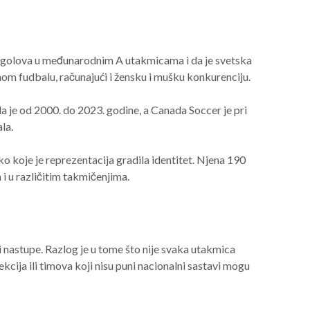
90 golova u međunarodnim A utakmicama i da je svetska
nom fudbalu, računajući i žensku i mušku konkurenciju.
la je od 2000. do 2023. godine, a Canada Soccer je pri
la.
oko koje je reprezentacija gradila identitet. Njena 190
 i u različitim takmičenjima.
i nastupe. Razlog je u tome što nije svaka utakmica
kcija ili timova koji nisu puni nacionalni sastavi mogu