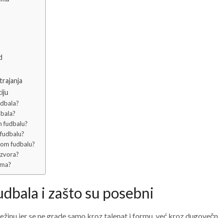
d
trajanja
iju
udbala?
dbala?
m fudbalu?
 fudbalu?
kom fudbalu?
izvora?
ima?
dbala i zašto su posebni
žinu jer se ne grade samo kroz talenat i formu, već kroz dugovečno