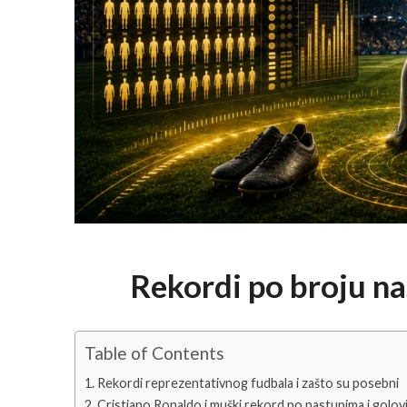
Rekordi po broju na
Table of Contents
Rekordi reprezentativnog fudbala i zašto su posebni
Cristiano Ronaldo i muški rekord po nastupima i golov