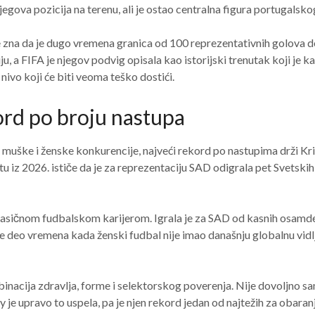
 njegova pozicija na terenu, ali je ostao centralna figura portugalsk
 zna da je dugo vremena granica od 100 reprezentativnih golova del
, a FIFA je njegov podvig opisala kao istorijski trenutak koji je k
nivo koji će biti veoma teško dostići.
kord po broju nastupa
uške i ženske konkurencije, najveći rekord po nastupima drži Krist
iz 2026. ističe da je za reprezentaciju SAD odigrala pet Svetskih 
lasičnom fudbalskom karijerom. Igrala je za SAD od kasnih osamdes
e deo vremena kada ženski fudbal nije imao današnju globalnu vidlji
inacija zdravlja, forme i selektorskog poverenja. Nije dovoljno s
 je upravo to uspela, pa je njen rekord jedan od najtežih za obaranje