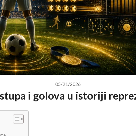
05/21/2026
stupa i golova u istoriji repr
ima