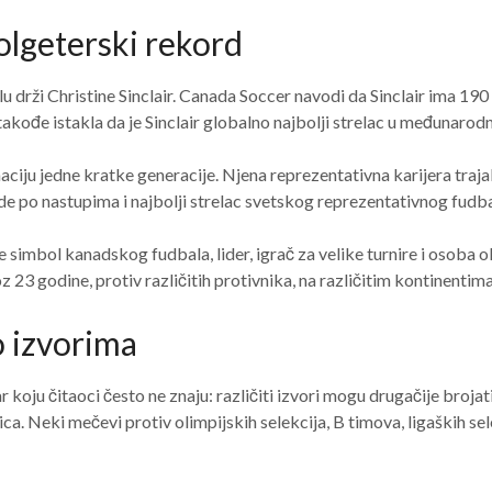
golgeterski rekord
u drži Christine Sinclair. Canada Soccer navodi da Sinclair ima 1
akođe istakla da je Sinclair globalno najbolji strelac u međunarod
aciju jedne kratke generacije. Njena reprezentativna karijera traja
nade po nastupima i najbolji strelac svetskog reprezentativnog fudba
je simbol kanadskog fudbala, lider, igrač za velike turnire i osoba 
 23 godine, protiv različitih protivnika, na različitim kontinentima
o izvorima
 koju čitaoci često ne znaju: različiti izvori mogu drugačije brojat
. Neki mečevi protiv olimpijskih selekcija, B timova, ligaških sele