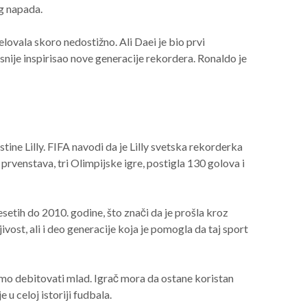
og napada.
ovala skoro nedostižno. Ali Daei je bio prvi
asnije inspirisao nove generacije rekordera. Ronaldo je
ine Lilly. FIFA navodi da je Lilly svetska rekorderka
prvenstava, tri Olimpijske igre, postigla 130 golova i
etih do 2010. godine, što znači da je prošla kroz
vost, ali i deo generacije koja je pomogla da taj sport
amo debitovati mlad. Igrač mora da ostane koristan
 u celoj istoriji fudbala.