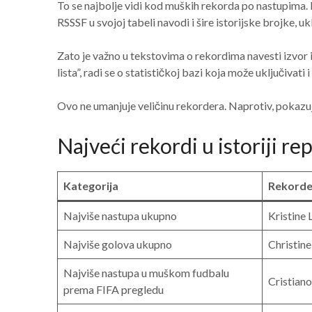
To se najbolje vidi kod muških rekorda po nastupima.
RSSSF u svojoj tabeli navodi i šire istorijske brojke,
Zato je važno u tekstovima o rekordima navesti izvor i
lista”, radi se o statističkoj bazi koja može uključivati
Ovo ne umanjuje veličinu rekordera. Naprotiv, pokazuje
Najveći rekordi u istoriji r
Kategorija
Rekorde
Najviše nastupa ukupno
Kristine L
Najviše golova ukupno
Christine
Najviše nastupa u muškom fudbalu
Cristian
prema FIFA pregledu