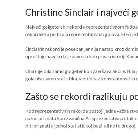
Christine Sinclair i najveći 
Najveći golgeterski rekord u reprezentativnom fudbal
rekorderka po broju reprezentativnih golova. FIFA je t
Sinclairin rekord je poseban jer nije nastao kroz domin
oproštaju navela da je završila kao prva u istoriji Ka
Ona nije bila samo golgeter koji završava akcije. Bila 
gola nisu samo statistika, već dokaz konstantnosti kroz
Zašto se rekordi razlikuju p
Kod reprezentativnih rekorda postoji jedna važna stvar
nužno priznata kao zvanična A reprezentativna utakmica
biti priznati u jednoj statističkoj bazi, ali ne i u drugoj.