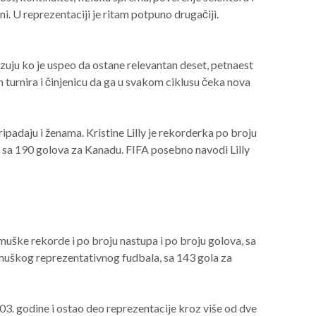
i. U reprezentaciji je ritam potpuno drugačiji.
zuju ko je uspeo da ostane relevantan deset, petnaest
h turnira i činjenicu da ga u svakom ciklusu čeka nova
padaju i ženama. Kristine Lilly je rekorderka po broju
o, sa 190 golova za Kanadu. FIFA posebno navodi Lilly
muške rekorde i po broju nastupa i po broju golova, sa
 muškog reprezentativnog fudbala, sa 143 gola za
3. godine i ostao deo reprezentacije kroz više od dve