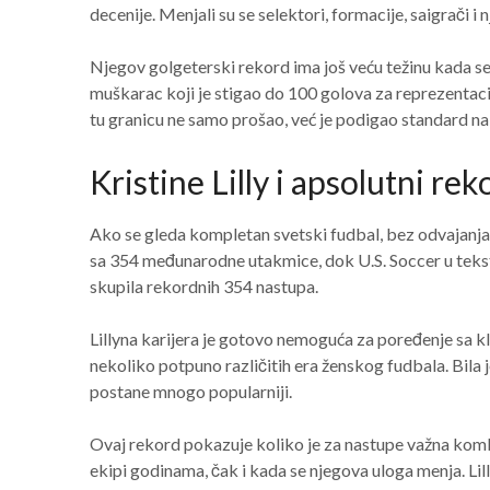
decenije. Menjali su se selektori, formacije, saigrači i
Njegov golgeterski rekord ima još veću težinu kada se
muškarac koji je stigao do 100 golova za reprezentaciju
tu granicu ne samo prošao, već je podigao standard na 
Kristine Lilly i apsolutni re
Ako se gleda kompletan svetski fudbal, bez odvajanja m
sa 354 međunarodne utakmice, dok U.S. Soccer u tekstu 
skupila rekordnih 354 nastupa.
Lillyna karijera je gotovo nemoguća za poređenje sa k
nekoliko potpuno različitih era ženskog fudbala. Bila j
postane mnogo popularniji.
Ovaj rekord pokazuje koliko je za nastupe važna komb
ekipi godinama, čak i kada se njegova uloga menja. Lilly