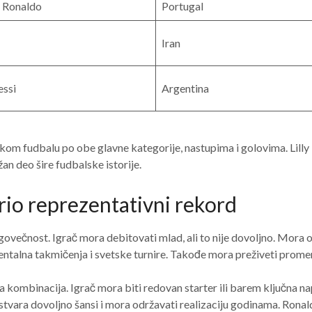
o Ronaldo
Portugal
Iran
essi
Argentina
m fudbalu po obe glavne kategorije, nastupima i golovima. Lilly i 
n deo šire fudbalske istorije.
orio reprezentativni rekord
ovečnost. Igrač mora debitovati mlad, ali to nije dovoljno. Mora o
inentalna takmičenja i svetske turnire. Takođe mora preživeti prome
kombinacija. Igrač mora biti redovan starter ili barem ključna nap
tvara dovoljno šansi i mora održavati realizaciju godinama. Ronaldo 