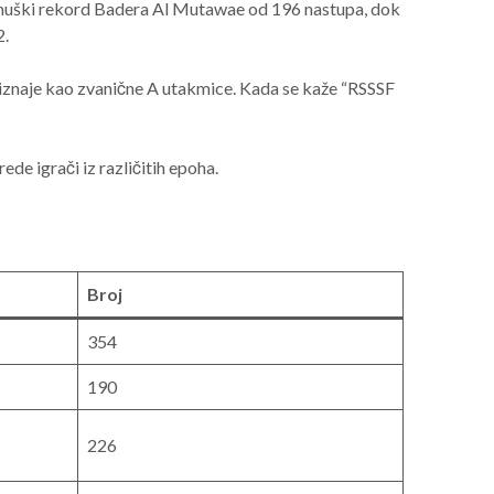
ji muški rekord Badera Al Mutawae od 196 nastupa, dok
2.
priznaje kao zvanične A utakmice. Kada se kaže “RSSSF
de igrači iz različitih epoha.
Broj
354
190
226