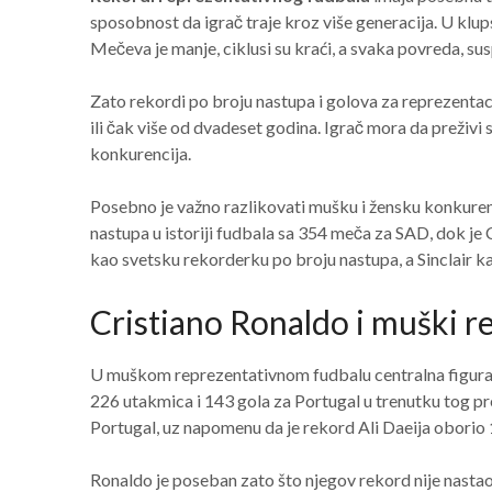
sposobnost da igrač traje kroz više generacija. U klup
Mečeva je manje, ciklusi su kraći, a svaka povreda, sus
Zato rekordi po broju nastupa i golova za reprezentac
ili čak više od dvadeset godina. Igrač mora da preživi 
konkurencija.
Posebno je važno razlikovati mušku i žensku konkurenc
nastupa u istoriji fudbala sa 354 meča za SAD, dok je 
kao svetsku rekorderku po broju nastupa, a Sinclair k
Cristiano Ronaldo i muški r
U muškom reprezentativnom fudbalu centralna figura r
226 utakmica i 143 gola za Portugal u trenutku tog pr
Portugal, uz napomenu da je rekord Ali Daeija oborio 
Ronaldo je poseban zato što njegov rekord nije nasta