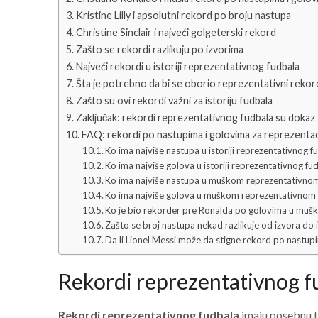
Kristine Lilly i apsolutni rekord po broju nastupa
Christine Sinclair i najveći golgeterski rekord
Zašto se rekordi razlikuju po izvorima
Najveći rekordi u istoriji reprezentativnog fudbala
Šta je potrebno da bi se oborio reprezentativni rekor
Zašto su ovi rekordi važni za istoriju fudbala
Zaključak: rekordi reprezentativnog fudbala su dokaz 
FAQ: rekordi po nastupima i golovima za reprezentac
Ko ima najviše nastupa u istoriji reprezentativnog f
Ko ima najviše golova u istoriji reprezentativnog fu
Ko ima najviše nastupa u muškom reprezentativno
Ko ima najviše golova u muškom reprezentativnom
Ko je bio rekorder pre Ronalda po golovima u muš
Zašto se broj nastupa nekad razlikuje od izvora do 
Da li Lionel Messi može da stigne rekord po nastup
Rekordi reprezentativnog fu
Rekordi reprezentativnog fudbala
imaju posebnu te