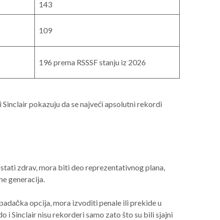
143
109
196 prema RSSSF stanju iz 2026
Sinclair pokazuju da se najveći apsolutni rekordi
stati zdrav, mora biti deo reprezentativnog plana,
ne generacija.
adačka opcija, mora izvoditi penale ili prekide u
i Sinclair nisu rekorderi samo zato što su bili sjajni