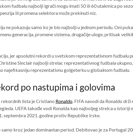
skom fudbalu najbolji igrači mogu imati 50 ili 60 utakmica po sezon
penzija ili promena selektora može prekinuti niz.
iju ne pokazuju samo ko je bio najbolji u jednom periodu. Oni poka
smenu generacija, promene sistema, drugačije uloge, pritisak veliki
iju, jer apsolutni rekordi u svetskom reprezentativnom fudbalu pri
Christine Sinclair najbolji strelac reprezentativnog fudbala ukupn
ao najefikasniju reprezentativnu golgeterku u globalnom fudbalu.
ekord po nastupima i golovima
ekordnih lista je Cristiano
Ronaldo
. FIFA navodi da Ronaldo drži 
egleda. UEFA takođe vodi Ronalda kao najboljeg strelca u istoriji
1. septembra 2021. godine protiv Republike Irske.
o samo kroz jedan dominantan period. Debitovao je za Portugal 200